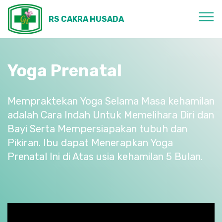
RS CAKRA HUSADA
Yoga Prenatal
Mempraktekan Yoga Selama Masa kehamilan
adalah Cara Indah Untuk Memelihara Diri dan
Bayi Serta Mempersiapakan tubuh dan
Pikiran. Ibu dapat Menerapkan Yoga
Prenatal Ini di Atas usia kehamilan 5 Bulan.